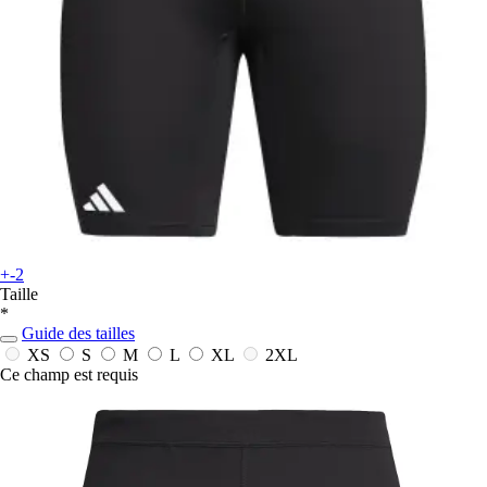
+-2
Taille
*
Guide des tailles
XS
S
M
L
XL
2XL
Ce champ est requis