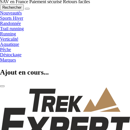
SAV en France
Paiement sécurisé
Retours faciles
Rechercher
Nouveautés
Sports Hiver
Randonnée
Trail running
Running
Verticalité
Aquatique
Pêche
Déstockage
Marques
Ajout en cours...