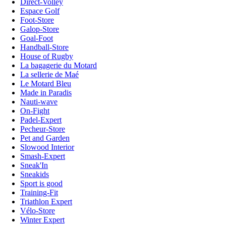
Direct-Volley
Espace Golf
Foot-Store
Galop-Store
Goal-Foot
Handball-Store
House of Rugby
La bagagerie du Motard
La sellerie de Maé
Le Motard Bleu
Made in Paradis
Nauti-wave
On-Fight
Padel-Expert
Pecheur-Store
Pet and Garden
Slowood Interior
Smash-Expert
Sneak'In
Sneakids
Sport is good
Training-Fit
Triathlon Expert
Vélo-Store
Winter Expert