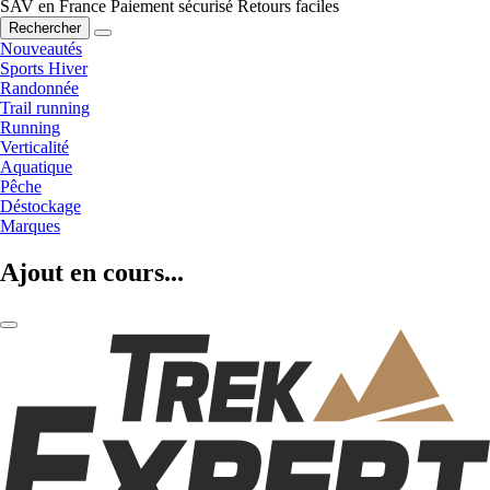
SAV en France
Paiement sécurisé
Retours faciles
Rechercher
Nouveautés
Sports Hiver
Randonnée
Trail running
Running
Verticalité
Aquatique
Pêche
Déstockage
Marques
Ajout en cours...