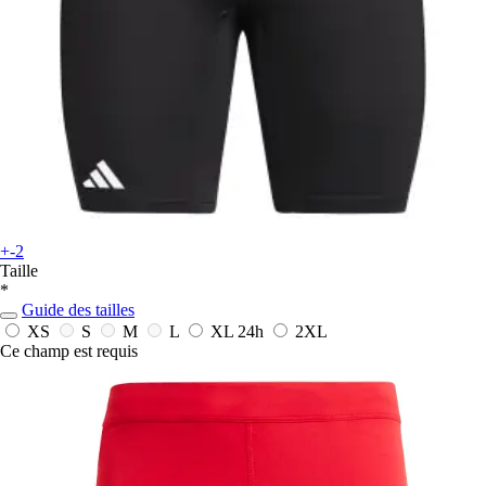
+-2
Taille
*
Guide des tailles
XS
S
M
L
XL
24h
2XL
Ce champ est requis