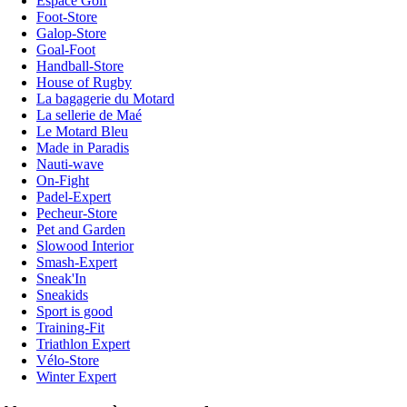
Espace Golf
Foot-Store
Galop-Store
Goal-Foot
Handball-Store
House of Rugby
La bagagerie du Motard
La sellerie de Maé
Le Motard Bleu
Made in Paradis
Nauti-wave
On-Fight
Padel-Expert
Pecheur-Store
Pet and Garden
Slowood Interior
Smash-Expert
Sneak'In
Sneakids
Sport is good
Training-Fit
Triathlon Expert
Vélo-Store
Winter Expert