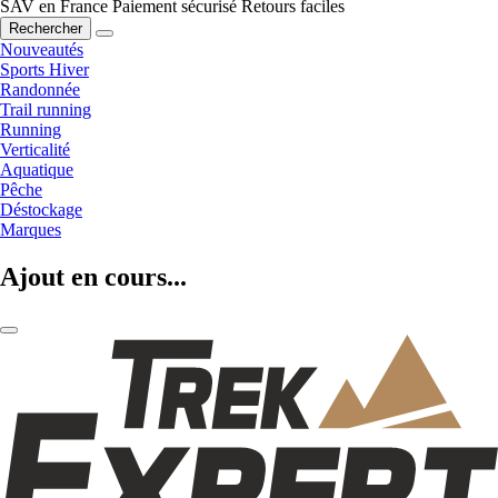
SAV en France
Paiement sécurisé
Retours faciles
Rechercher
Nouveautés
Sports Hiver
Randonnée
Trail running
Running
Verticalité
Aquatique
Pêche
Déstockage
Marques
Ajout en cours...