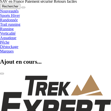
SAV en France
Paiement sécurisé
Retours faciles
Rechercher
Nouveautés
Sports Hiver
Randonnée
Trail running
Running
Verticalité
Aquatique
Pêche
Déstockage
Marques
Ajout en cours...