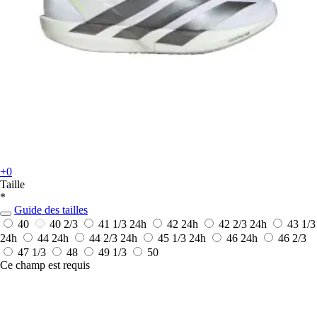
+0
Taille
*
Guide des tailles
40
40 2/3
41 1/3
24h
42
24h
42 2/3
24h
43 1/3
24h
44
24h
44 2/3
24h
45 1/3
24h
46
24h
46 2/3
47 1/3
48
49 1/3
50
Ce champ est requis