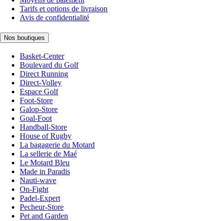
Tarifs et options de livraison
Avis de confidentialité
Nos boutiques
Basket-Center
Boulevard du Golf
Direct Running
Direct-Volley
Espace Golf
Foot-Store
Galop-Store
Goal-Foot
Handball-Store
House of Rugby
La bagagerie du Motard
La sellerie de Maé
Le Motard Bleu
Made in Paradis
Nauti-wave
On-Fight
Padel-Expert
Pecheur-Store
Pet and Garden