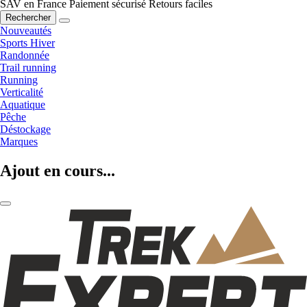
SAV en France
Paiement sécurisé
Retours faciles
Rechercher
Nouveautés
Sports Hiver
Randonnée
Trail running
Running
Verticalité
Aquatique
Pêche
Déstockage
Marques
Ajout en cours...