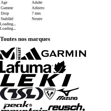
Age
Adulte
Gamme
Adizero
Drop
7 mm
Stabilité
Neutre
Loading...
Loading...
Toutes nos marques