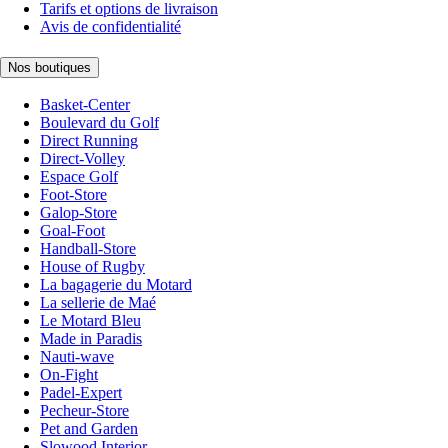
Tarifs et options de livraison
Avis de confidentialité
Nos boutiques
Basket-Center
Boulevard du Golf
Direct Running
Direct-Volley
Espace Golf
Foot-Store
Galop-Store
Goal-Foot
Handball-Store
House of Rugby
La bagagerie du Motard
La sellerie de Maé
Le Motard Bleu
Made in Paradis
Nauti-wave
On-Fight
Padel-Expert
Pecheur-Store
Pet and Garden
Slowood Interior