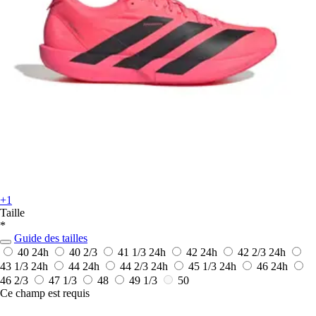
+1
Taille
*
Guide des tailles
40
24h
40 2/3
41 1/3
24h
42
24h
42 2/3
24h
43 1/3
24h
44
24h
44 2/3
24h
45 1/3
24h
46
24h
46 2/3
47 1/3
48
49 1/3
50
Ce champ est requis