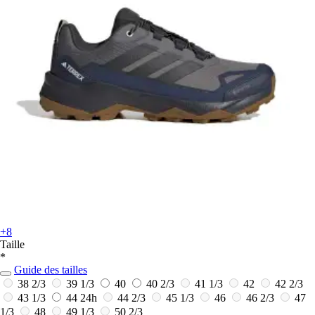
+8
Taille
*
Guide des tailles
38 2/3
39 1/3
40
40 2/3
41 1/3
42
42 2/3
43 1/3
44
24h
44 2/3
45 1/3
46
46 2/3
47
1/3
48
49 1/3
50 2/3