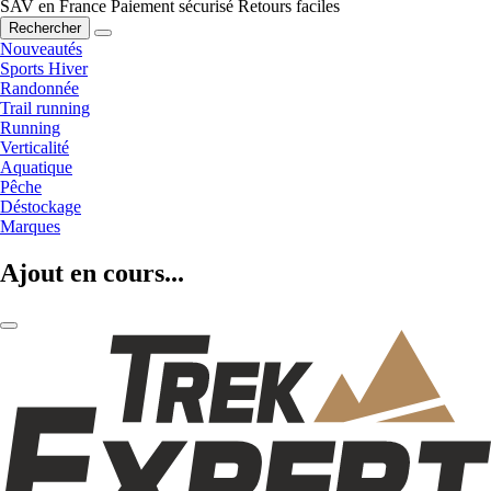
SAV en France
Paiement sécurisé
Retours faciles
Rechercher
Nouveautés
Sports Hiver
Randonnée
Trail running
Running
Verticalité
Aquatique
Pêche
Déstockage
Marques
Ajout en cours...