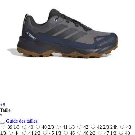
+8
Taille
*
Guide des tailles
39 1/3
40
40 2/3
41 1/3
42
42 2/3
24h
43
1/3
44
44 2/3
45 1/3
46
46 2/3
47 1/3
48