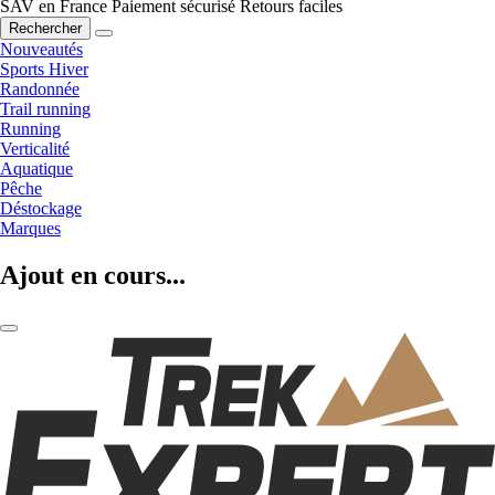
SAV en France
Paiement sécurisé
Retours faciles
Rechercher
Nouveautés
Sports Hiver
Randonnée
Trail running
Running
Verticalité
Aquatique
Pêche
Déstockage
Marques
Ajout en cours...