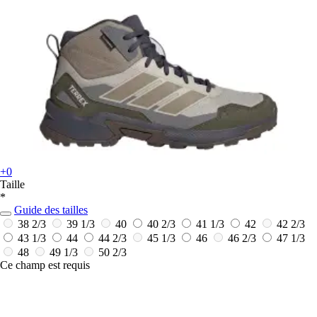
+0
Taille
*
Guide des tailles
38 2/3
39 1/3
40
40 2/3
41 1/3
42
42 2/3
43 1/3
44
44 2/3
45 1/3
46
46 2/3
47 1/3
48
49 1/3
50 2/3
Ce champ est requis