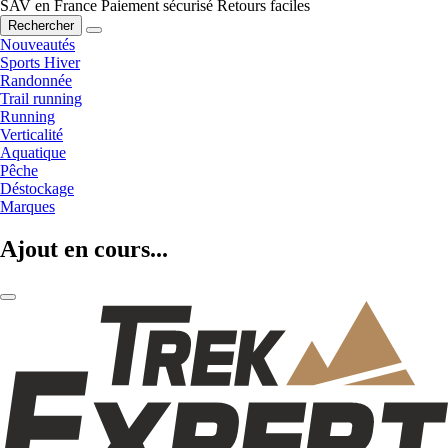
SAV en France
Paiement sécurisé
Retours faciles
Rechercher
Nouveautés
Sports Hiver
Randonnée
Trail running
Running
Verticalité
Aquatique
Pêche
Déstockage
Marques
Ajout en cours...