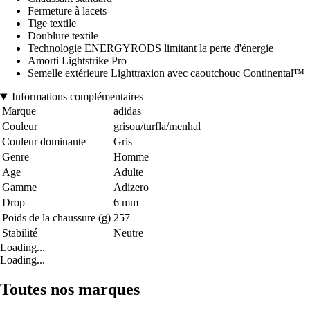
Fermeture à lacets
Tige textile
Doublure textile
Technologie ENERGYRODS limitant la perte d'énergie
Amorti Lightstrike Pro
Semelle extérieure Lighttraxion avec caoutchouc Continental™
Informations complémentaires
Marque
adidas
Couleur
grisou/turfla/menhal
Couleur dominante
Gris
Genre
Homme
Age
Adulte
Gamme
Adizero
Drop
6 mm
Poids de la chaussure (g)
257
Stabilité
Neutre
Loading...
Loading...
Toutes nos marques