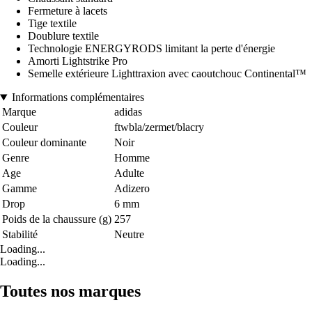
Fermeture à lacets
Tige textile
Doublure textile
Technologie ENERGYRODS limitant la perte d'énergie
Amorti Lightstrike Pro
Semelle extérieure Lighttraxion avec caoutchouc Continental™
Informations complémentaires
Marque
adidas
Couleur
ftwbla/zermet/blacry
Couleur dominante
Noir
Genre
Homme
Age
Adulte
Gamme
Adizero
Drop
6 mm
Poids de la chaussure (g)
257
Stabilité
Neutre
Loading...
Loading...
Toutes nos marques