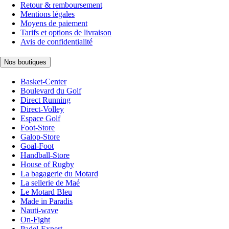
Retour & remboursement
Mentions légales
Moyens de paiement
Tarifs et options de livraison
Avis de confidentialité
Nos boutiques
Basket-Center
Boulevard du Golf
Direct Running
Direct-Volley
Espace Golf
Foot-Store
Galop-Store
Goal-Foot
Handball-Store
House of Rugby
La bagagerie du Motard
La sellerie de Maé
Le Motard Bleu
Made in Paradis
Nauti-wave
On-Fight
Padel-Expert