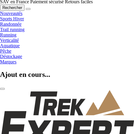
SAV en France
Paiement sécurisé
Retours faciles
Rechercher
Nouveautés
Sports Hiver
Randonnée
Trail running
Running
Verticalité
Aquatique
Pêche
Déstockage
Marques
Ajout en cours...