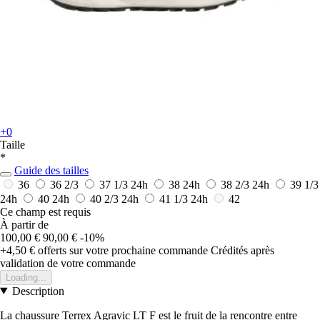
+0
Taille
*
Guide des tailles
36
36 2/3
37 1/3
24h
38
24h
38 2/3
24h
39 1/3
24h
40
24h
40 2/3
24h
41 1/3
24h
42
Ce champ est requis
À partir de
100,00 €
90,00 €
-10%
+4,50 €
offerts sur votre prochaine commande
Crédités après
validation de votre commande
Loading...
Description
La chaussure Terrex Agravic LT F est le fruit de la rencontre entre