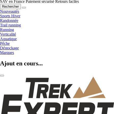
SAV en France
Paiement sécurisé
Retours faciles
Rechercher
Nouveautés
Sports Hiver
Randonnée
Trail running
Running
Verticalité
Aquatique
Pêche
Déstockage
Marques
Ajout en cours...