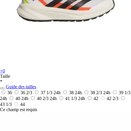
+0
Taille
*
Guide des tailles
36
36 2/3
37 1/3
24h
38
24h
38 2/3
24h
39 1/3
24h
40
24h
40 2/3
24h
41 1/3
24h
42
42 2/3
43 1/3
44
Ce champ est requis