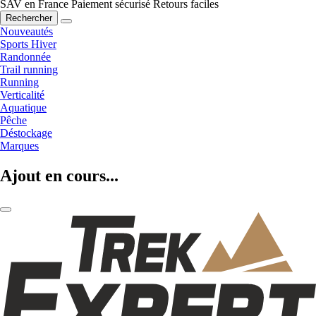
SAV en France
Paiement sécurisé
Retours faciles
Rechercher
Nouveautés
Sports Hiver
Randonnée
Trail running
Running
Verticalité
Aquatique
Pêche
Déstockage
Marques
Ajout en cours...