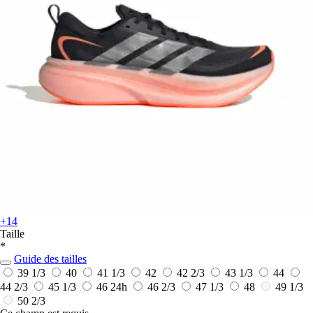
+14
Taille
*
Guide des tailles
39 1/3
40
41 1/3
42
42 2/3
43 1/3
44
44 2/3
45 1/3
46
24h
46 2/3
47 1/3
48
49 1/3
50 2/3