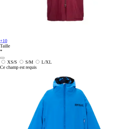
+10
Taille
*
XS/S
S/M
L/XL
Ce champ est requis