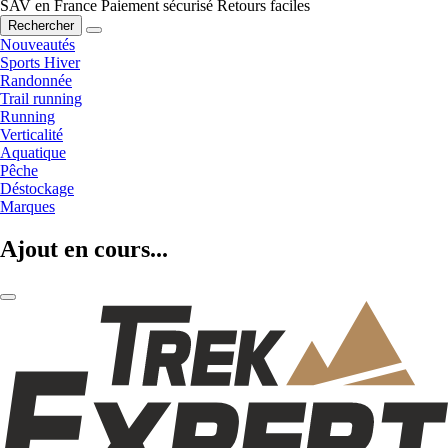
SAV en France
Paiement sécurisé
Retours faciles
Rechercher
Nouveautés
Sports Hiver
Randonnée
Trail running
Running
Verticalité
Aquatique
Pêche
Déstockage
Marques
Ajout en cours...