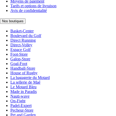
Moyens de paiement
Tarifs et options de livraison
Avis de confidentialité
Nos boutiques
Basket-Center
Boulevard du Golf
Direct Running
Direct-Volley
Espace Golf
Foot-Store
Galop-Store
Goal-Foot
Handball-Store
House of Rugby
La bagagerie du Motard
La sellerie de Maé
Le Motard Bleu
Made in Paradis
Nauti-wave
On-Fight
Padel-Expert
Pecheur-Store
Pet and Garden