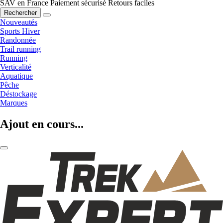
SAV en France
Paiement sécurisé
Retours faciles
Rechercher
Nouveautés
Sports Hiver
Randonnée
Trail running
Running
Verticalité
Aquatique
Pêche
Déstockage
Marques
Ajout en cours...