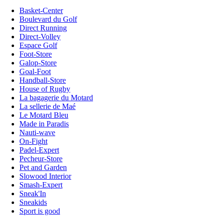
Basket-Center
Boulevard du Golf
Direct Running
Direct-Volley
Espace Golf
Foot-Store
Galop-Store
Goal-Foot
Handball-Store
House of Rugby
La bagagerie du Motard
La sellerie de Maé
Le Motard Bleu
Made in Paradis
Nauti-wave
On-Fight
Padel-Expert
Pecheur-Store
Pet and Garden
Slowood Interior
Smash-Expert
Sneak'In
Sneakids
Sport is good