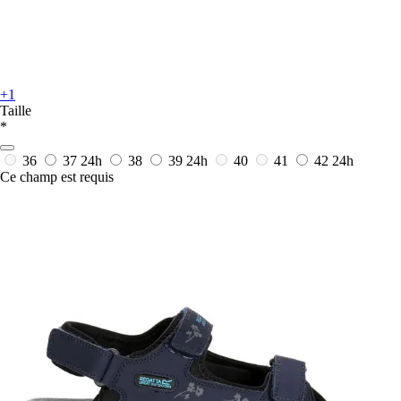
+1
Taille
*
36
37
24h
38
39
24h
40
41
42
24h
Ce champ est requis