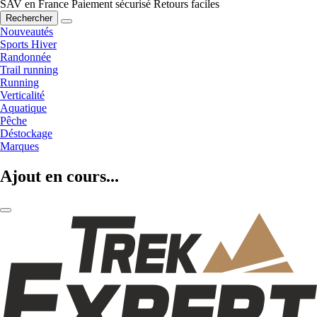
SAV en France
Paiement sécurisé
Retours faciles
Rechercher
Nouveautés
Sports Hiver
Randonnée
Trail running
Running
Verticalité
Aquatique
Pêche
Déstockage
Marques
Ajout en cours...