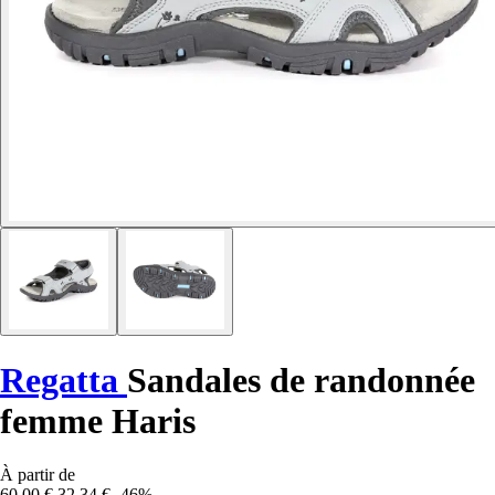
Regatta
Sandales de randonnée
femme Haris
À partir de
60,00 €
32,34 €
-46%