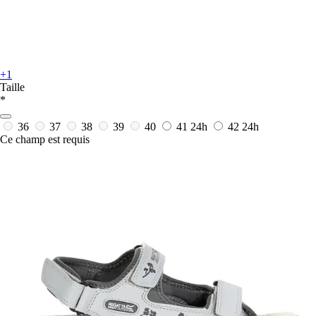
+1
Taille
*
36
37
38
39
40
41
24h
42
24h
Ce champ est requis