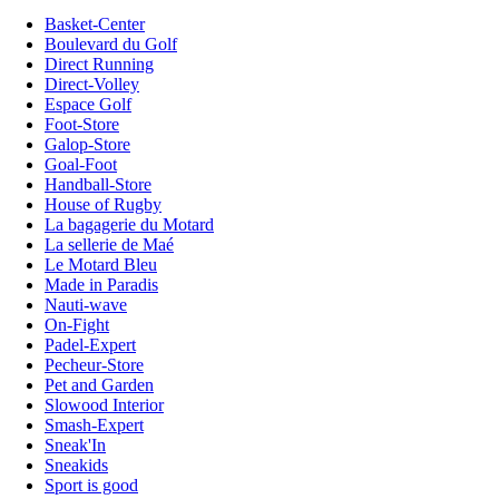
Basket-Center
Boulevard du Golf
Direct Running
Direct-Volley
Espace Golf
Foot-Store
Galop-Store
Goal-Foot
Handball-Store
House of Rugby
La bagagerie du Motard
La sellerie de Maé
Le Motard Bleu
Made in Paradis
Nauti-wave
On-Fight
Padel-Expert
Pecheur-Store
Pet and Garden
Slowood Interior
Smash-Expert
Sneak'In
Sneakids
Sport is good