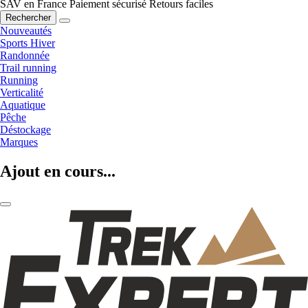
SAV en France
Paiement sécurisé
Retours faciles
Rechercher
Nouveautés
Sports Hiver
Randonnée
Trail running
Running
Verticalité
Aquatique
Pêche
Déstockage
Marques
Ajout en cours...