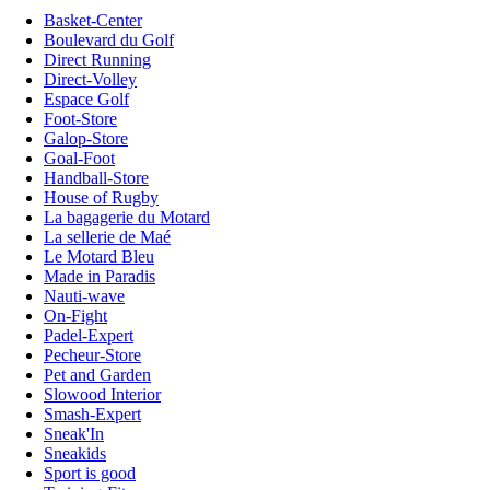
Basket-Center
Boulevard du Golf
Direct Running
Direct-Volley
Espace Golf
Foot-Store
Galop-Store
Goal-Foot
Handball-Store
House of Rugby
La bagagerie du Motard
La sellerie de Maé
Le Motard Bleu
Made in Paradis
Nauti-wave
On-Fight
Padel-Expert
Pecheur-Store
Pet and Garden
Slowood Interior
Smash-Expert
Sneak'In
Sneakids
Sport is good