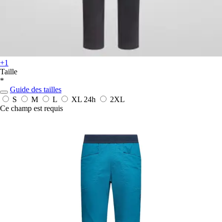
+1
Taille
*
Guide des tailles
S
M
L
XL
24h
2XL
Ce champ est requis