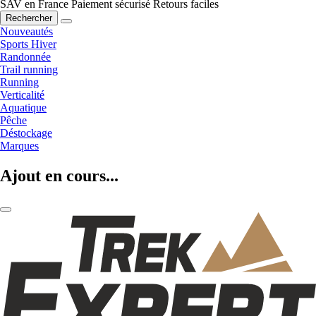
SAV en France
Paiement sécurisé
Retours faciles
Rechercher
Nouveautés
Sports Hiver
Randonnée
Trail running
Running
Verticalité
Aquatique
Pêche
Déstockage
Marques
Ajout en cours...