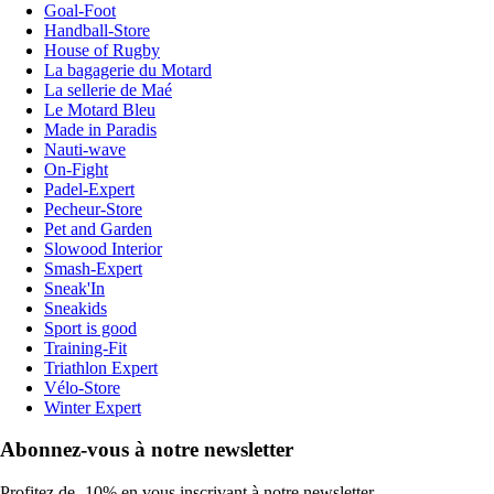
Goal-Foot
Handball-Store
House of Rugby
La bagagerie du Motard
La sellerie de Maé
Le Motard Bleu
Made in Paradis
Nauti-wave
On-Fight
Padel-Expert
Pecheur-Store
Pet and Garden
Slowood Interior
Smash-Expert
Sneak'In
Sneakids
Sport is good
Training-Fit
Triathlon Expert
Vélo-Store
Winter Expert
Abonnez-vous à notre newsletter
Profitez de -10% en vous inscrivant à notre newsletter