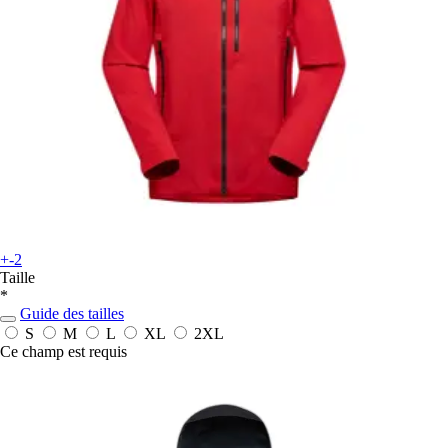
+-2
Taille
*
Guide des tailles
S
M
L
XL
2XL
Ce champ est requis