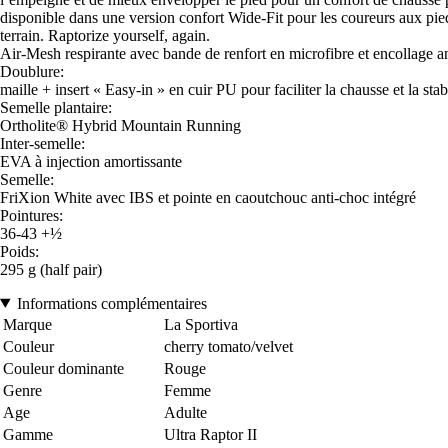
disponible dans une version confort Wide-Fit pour les coureurs aux pieds
terrain. Raptorize yourself, again.
Air-Mesh respirante avec bande de renfort en microfibre et encollage
Doublure:
maille + insert « Easy-in » en cuir PU pour faciliter la chausse et la stab
Semelle plantaire:
Ortholite® Hybrid Mountain Running
Inter-semelle:
EVA à injection amortissante
Semelle:
FriXion White avec IBS et pointe en caoutchouc anti-choc intégré
Pointures:
36-43 +½
Poids:
295 g (half pair)
Informations complémentaires
Marque
La Sportiva
Couleur
cherry tomato/velvet
Couleur dominante
Rouge
Genre
Femme
Age
Adulte
Gamme
Ultra Raptor II