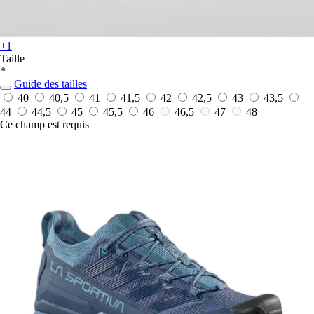
+1
Taille
*
Guide des tailles
40
40,5
41
41,5
42
42,5
43
43,5
44
44,5
45
45,5
46
46,5
47
48
Ce champ est requis