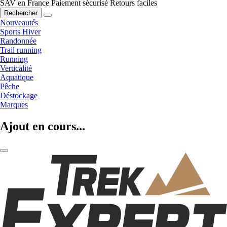
SAV en France
Paiement sécurisé
Retours faciles
Rechercher
Nouveautés
Sports Hiver
Randonnée
Trail running
Running
Verticalité
Aquatique
Pêche
Déstockage
Marques
Ajout en cours...