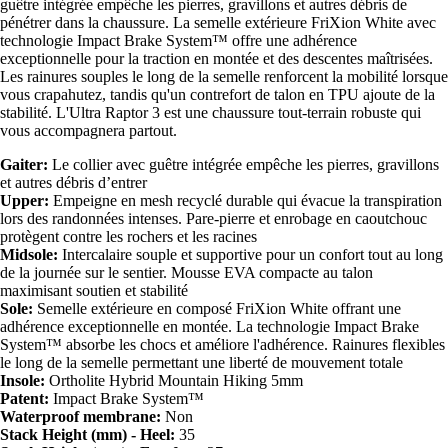
guêtre intégrée empêche les pierres, gravillons et autres débris de
pénétrer dans la chaussure. La semelle extérieure FriXion White avec
technologie Impact Brake System™ offre une adhérence
exceptionnelle pour la traction en montée et des descentes maîtrisées.
Les rainures souples le long de la semelle renforcent la mobilité lorsque
vous crapahutez, tandis qu'un contrefort de talon en TPU ajoute de la
stabilité. L'Ultra Raptor 3 est une chaussure tout-terrain robuste qui
vous accompagnera partout.
Gaiter:
Le collier avec guêtre intégrée empêche les pierres, gravillons
et autres débris d’entrer
Upper:
Empeigne en mesh recyclé durable qui évacue la transpiration
lors des randonnées intenses. Pare-pierre et enrobage en caoutchouc
protègent contre les rochers et les racines
Midsole:
Intercalaire souple et supportive pour un confort tout au long
de la journée sur le sentier. Mousse EVA compacte au talon
maximisant soutien et stabilité
Sole:
Semelle extérieure en composé FriXion White offrant une
adhérence exceptionnelle en montée. La technologie Impact Brake
System™ absorbe les chocs et améliore l'adhérence. Rainures flexibles
le long de la semelle permettant une liberté de mouvement totale
Insole:
Ortholite Hybrid Mountain Hiking 5mm
Patent:
Impact Brake System™
Waterproof membrane:
Non
Stack Height (mm) - Heel:
35