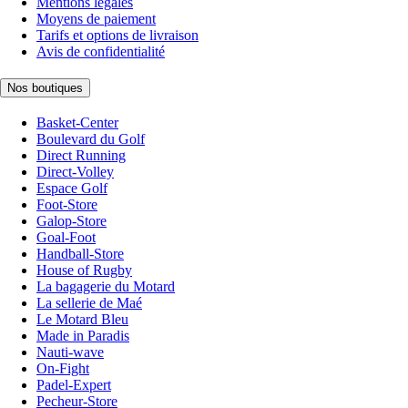
Mentions légales
Moyens de paiement
Tarifs et options de livraison
Avis de confidentialité
Nos boutiques
Basket-Center
Boulevard du Golf
Direct Running
Direct-Volley
Espace Golf
Foot-Store
Galop-Store
Goal-Foot
Handball-Store
House of Rugby
La bagagerie du Motard
La sellerie de Maé
Le Motard Bleu
Made in Paradis
Nauti-wave
On-Fight
Padel-Expert
Pecheur-Store