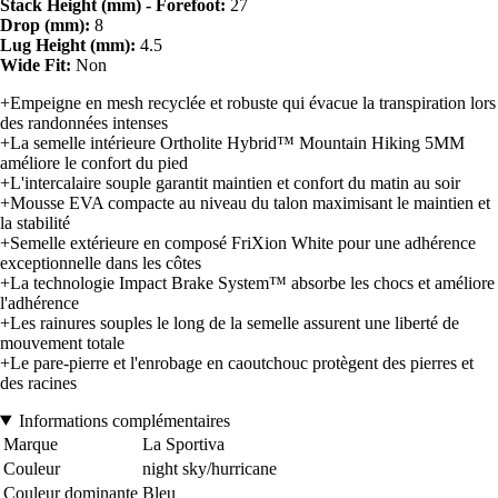
Stack Height (mm) - Forefoot:
27
Drop (mm):
8
Lug Height (mm):
4.5
Wide Fit:
Non
+Empeigne en mesh recyclée et robuste qui évacue la transpiration lors
des randonnées intenses
+La semelle intérieure Ortholite Hybrid™ Mountain Hiking 5MM
améliore le confort du pied
+L'intercalaire souple garantit maintien et confort du matin au soir
+Mousse EVA compacte au niveau du talon maximisant le maintien et
la stabilité
+Semelle extérieure en composé FriXion White pour une adhérence
exceptionnelle dans les côtes
+La technologie Impact Brake System™ absorbe les chocs et améliore
l'adhérence
+Les rainures souples le long de la semelle assurent une liberté de
mouvement totale
+Le pare-pierre et l'enrobage en caoutchouc protègent des pierres et
des racines
Informations complémentaires
Marque
La Sportiva
Couleur
night sky/hurricane
Couleur dominante
Bleu