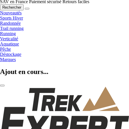
SAV en France
Paiement sécurisé
Retours faciles
Rechercher
Nouveautés
Sports Hiver
Randonnée
Trail running
Running
Verticalité
Aquatique
Pêche
Déstockage
Marques
Ajout en cours...