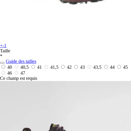
+-1
Taille
*
Guide des tailles
40
40,5
41
41,5
42
43
43,5
44
45
46
47
Ce champ est requis