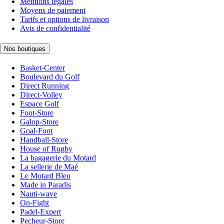
Mentions légales
Moyens de paiement
Tarifs et options de livraison
Avis de confidentialité
Nos boutiques
Basket-Center
Boulevard du Golf
Direct Running
Direct-Volley
Espace Golf
Foot-Store
Galop-Store
Goal-Foot
Handball-Store
House of Rugby
La bagagerie du Motard
La sellerie de Maé
Le Motard Bleu
Made in Paradis
Nauti-wave
On-Fight
Padel-Expert
Pecheur-Store