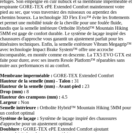
refuges. Son empeigne en cuir nubuck et sa membrane imperméable et
respirante GORE-TEX ePE Extended Comfort maintiennent votre
pied au sec, que vous traversiez des ruisseaux ou arpentiez des
chemins boueux. La technologie 3D Flex Evo™ évite les frottements
et permet une mobilité totale de la cheville pour une foulée fluide,
tandis que la semelle intérieure Ortholite Hybrid™ Mountain Hiking
5MM est gage de confort durable. Le système de laçage inspiré des
chaussures d'approche vous garantit un ajustement parfait pour les
itinéraires techniques. Enfin, la semelle extérieure Vibram Megagrip™
avec technologie Impact Brake System™ offre une accroche
incomparable, en montée comme en descente. La TX5 EVO GTX est
faite pour durer, avec ses inserts Resole Platform™ réparables sans
nuire aux performances ni au confort.
Membrane imperméable :
GORE-TEX Extended Comfort
Hauteur de la semelle (mm) - Talon :
31
Hauteur de la semelle (mm) - Avant-pied :
23
Drop (mm) :
8
Hauteur des crampons (mm) :
4.5
Largeur :
Non
Semelle intérieure :
Ortholite Hybrid™ Mountain Hiking 5MM pour
un confort optimal
Système de laçage :
Système de laçage inspiré des chaussures
d'approche pour un ajustement optimal
Doublure :
GORE-TEX ePE Extended Comfort ajoutant