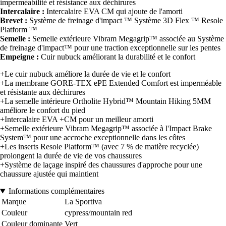
imperméabilité et résistance aux déchirures
Intercalaire :
Intercalaire EVA CM qui ajoute de l'amorti
Brevet :
Système de freinage d'impact ™ Système 3D Flex ™ Resole
Platform ™
Semelle :
Semelle extérieure Vibram Megagrip™ associée au Système
de freinage d'impact™ pour une traction exceptionnelle sur les pentes
Empeigne :
Cuir nubuck améliorant la durabilité et le confort
+Le cuir nubuck améliore la durée de vie et le confort
+La membrane GORE-TEX ePE Extended Comfort est imperméable
et résistante aux déchirures
+La semelle intérieure Ortholite Hybrid™ Mountain Hiking 5MM
améliore le confort du pied
+Intercalaire EVA +CM pour un meilleur amorti
+Semelle extérieure Vibram Megagrip™ associée à l'Impact Brake
System™ pour une accroche exceptionnelle dans les côtes
+Les inserts Resole Platform™ (avec 7 % de matière recyclée)
prolongent la durée de vie de vos chaussures
+Système de laçage inspiré des chaussures d'approche pour une
chaussure ajustée qui maintient
Informations complémentaires
Marque
La Sportiva
Couleur
cypress/mountain red
Couleur dominante
Vert