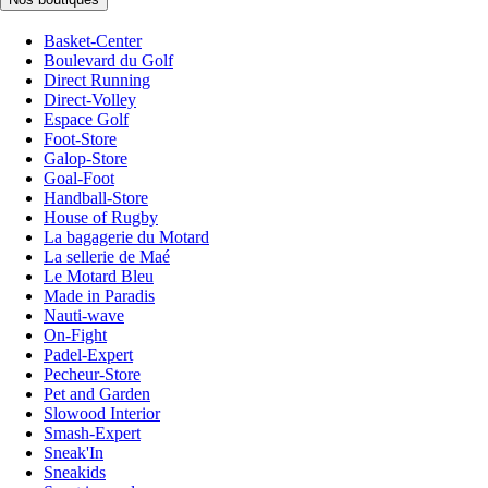
Basket-Center
Boulevard du Golf
Direct Running
Direct-Volley
Espace Golf
Foot-Store
Galop-Store
Goal-Foot
Handball-Store
House of Rugby
La bagagerie du Motard
La sellerie de Maé
Le Motard Bleu
Made in Paradis
Nauti-wave
On-Fight
Padel-Expert
Pecheur-Store
Pet and Garden
Slowood Interior
Smash-Expert
Sneak'In
Sneakids