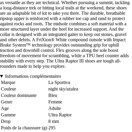
as versatile as they are technical. Whether pursuing a summit, tackling
a long-distance trek or hitting local trails at the weekend, these shoes
are an adaptable bit of kit to take you there. The durable, breathable
ripstop upper is reinforced with a rubber toe cap and rand to protect
against rocks and roots. The midsole combines a soft material with a
more structured layer under the heel for increased support. And the
collar is designed with an integrated gaiter to keep out stones, gravel
and other debris. A FriXion® White compound outsole with Impact
Brake System™ technology provides outstanding grip for uphill
traction and downhill control. Flex grooves along the sole boost
freedom of movement for scrambling, while a TPU heel counter adds
stability with every step. The Ultra Raptor III shoes are tough all-
rounders made to help you explore.
Informations complémentaires
Marque
La Sportiva
Couleur
night sky/azalea
Couleur dominante
Bleu
Genre
Femme
Age
Adulte
Gamme
Ultra Raptor
Drop
8 mm
Poids de la chaussure (g)
295