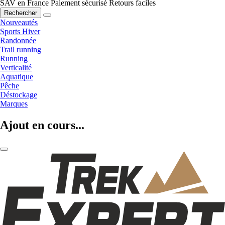
SAV en France
Paiement sécurisé
Retours faciles
Rechercher
Nouveautés
Sports Hiver
Randonnée
Trail running
Running
Verticalité
Aquatique
Pêche
Déstockage
Marques
Ajout en cours...