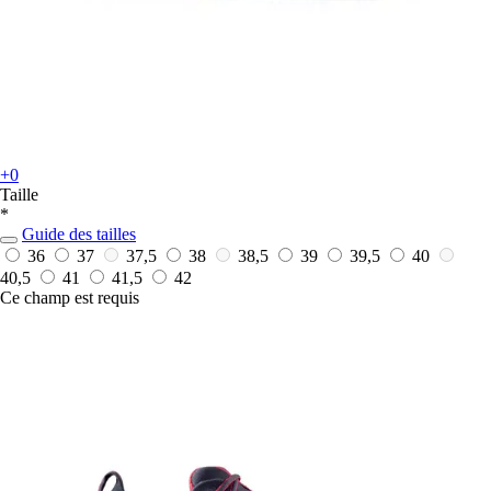
+0
Taille
*
Guide des tailles
36
37
37,5
38
38,5
39
39,5
40
40,5
41
41,5
42
Ce champ est requis