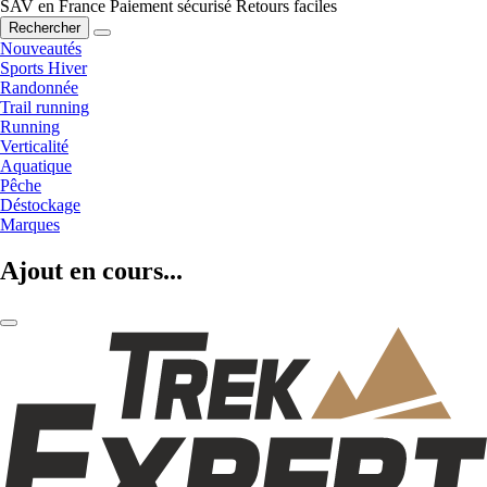
SAV en France
Paiement sécurisé
Retours faciles
Rechercher
Nouveautés
Sports Hiver
Randonnée
Trail running
Running
Verticalité
Aquatique
Pêche
Déstockage
Marques
Ajout en cours...