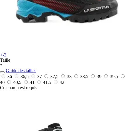
+-2
Taille
*
Guide des tailles
36
36,5
37
37,5
38
38,5
39
39,5
40
40,5
41
41,5
42
Ce champ est requis