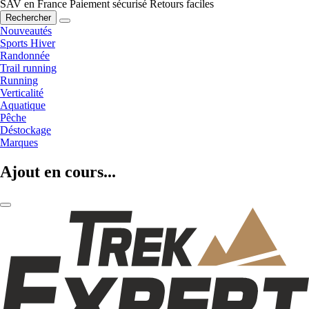
SAV en France
Paiement sécurisé
Retours faciles
Rechercher
Nouveautés
Sports Hiver
Randonnée
Trail running
Running
Verticalité
Aquatique
Pêche
Déstockage
Marques
Ajout en cours...