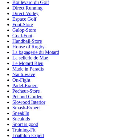
Boulevard du Golf
Direct Running
Direct-Volley
Espace Golf
Foot-Store
Galop-Store
Goal-Foot
Handball-Store
House of Rugby
La bagagerie du Motard
La sellerie de Maé
Le Motard Bleu
Made in Paradis
Nauti-wave
On-Fight
Padel-Expert
Pecheur-Store
Pet and Garden
Slowood Interior
Smash-Expert
Sneak'In
Sneakids
Sport is good
Training-Fit
Triathlon Expert