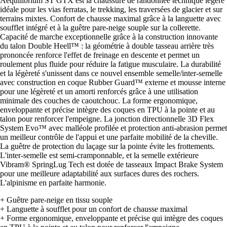
Aequilibrium ST GTX est la chaussure de randonnée technique légère
idéale pour les vias ferratas, le trekking, les traversées de glacier et sur
terrains mixtes. Confort de chausse maximal grâce à la languette avec
soufflet intégré et à la guêtre pare-neige souple sur la collerette.
Capacité de marche exceptionnelle grâce à la construction innovante
du talon Double Heell™ : la géométrie à double tasseau arrière très
prononcée renforce l'effet de freinage en descente et permet un
roulement plus fluide pour réduire la fatigue musculaire. La durabilité
et la légèreté s'unissent dans ce nouvel ensemble semelle/inter-semelle
avec construction en coque Rubber Guard™ externe et mousse interne
pour une légèreté et un amorti renforcés grâce à une utilisation
minimale des couches de caoutchouc. La forme ergonomique,
enveloppante et précise intègre des coques en TPU à la pointe et au
talon pour renforcer l'empeigne. La jonction directionnelle 3D Flex
System Evo™ avec malléole profilée et protection anti-abrasion permet
un meilleur contrôle de l'appui et une parfaite mobilité de la cheville.
La guêtre de protection du laçage sur la pointe évite les frottements.
L'inter-semelle est semi-cramponnable, et la semelle extérieure
Vibram® SpringLug Tech est dotée de tasseaux Impact Brake System
pour une meilleure adaptabilité aux surfaces dures des rochers.
L'alpinisme en parfaite harmonie.
+ Guêtre pare-neige en tissu souple
+ Languette à soufflet pour un confort de chausse maximal
+ Forme ergonomique, enveloppante et précise qui intègre des coques