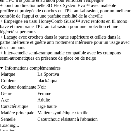
en TPU à la pointe et au talon pour renforcer l'empeigne
+ Jonction directionnelle 3D Flex System Evo™ avec malléole
profilée et protégée de couches en TPU anti-abrasion, pour un meilleur
contrôle de l'appui et une parfaite mobilité de la cheville
+ Empeigne en tissu HoneyComb Guard™ avec renforts en fil mono-
bave et membrane TPU anti-abrasion pour une protection et une
légèreté supérieures
+ Laçage avec crochets dans la partie supérieure et œillets dans la
partie inférieure et guêtre anti-frottement inférieure pour un usage avec
des crampons
+ Inter-semelle semi-cramponnable compatible avec les crampons
semi-automatiques en présence de glace ou de neige
Informations complémentaires
Marque
La Sportiva
Couleur
black/aqua
Couleur dominante
Noir
Genre
Femme
Age
Adulte
Caractéristique
Tige haute
Matière principale
Matière synthétique / textile
Semelle
Caoutchouc résistant à l'abrasion
Loading...
Loading...