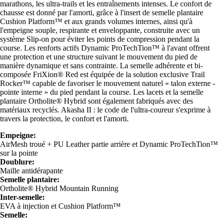
marathons, les ultra-trails et les entraînements intenses. Le confort de
chausse est donné par l'amorti, grâce à l'insert de semelle plantaire
Cushion Platform™ et aux grands volumes internes, ainsi qu'à
l'empeigne souple, respirante et enveloppante, construite avec un
système Slip-on pour éviter les points de compression pendant la
course. Les renforts actifs Dynamic ProTechTion™ à l'avant offrent
une protection et une structure suivant le mouvement du pied de
manière dynamique et sans contrainte. La semelle adhérente et bi-
composée FriXion® Red est équipée de la solution exclusive Trail
Rocker™ capable de favoriser le mouvement naturel « talon externe -
pointe interne » du pied pendant la course. Les lacets et la semelle
plantaire Ortholite® Hybrid sont également fabriqués avec des
matériaux recyclés. Akasha II : le code de l'ultra-coureur s'exprime à
travers la protection, le confort et l'amorti.
Empeigne:
AirMesh troué + PU Leather partie arrière et Dynamic ProTechTion™
sur la pointe
Doublure:
Maille antidérapante
Semelle plantaire:
Ortholite® Hybrid Mountain Running
Inter-semelle:
EVA à injection et Cushion Platform™
Semelle: