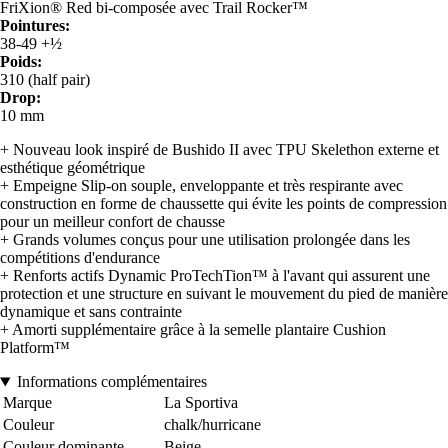
FriXion® Red bi-composée avec Trail Rocker™
Pointures:
38-49 +½
Poids:
310 (half pair)
Drop:
10 mm
+ Nouveau look inspiré de Bushido II avec TPU Skelethon externe et
esthétique géométrique
+ Empeigne Slip-on souple, enveloppante et très respirante avec
construction en forme de chaussette qui évite les points de compression
pour un meilleur confort de chausse
+ Grands volumes conçus pour une utilisation prolongée dans les
compétitions d'endurance
+ Renforts actifs Dynamic ProTechTion™ à l'avant qui assurent une
protection et une structure en suivant le mouvement du pied de manière
dynamique et sans contrainte
+ Amorti supplémentaire grâce à la semelle plantaire Cushion
Platform™
Informations complémentaires
Marque
La Sportiva
Couleur
chalk/hurricane
Couleur dominante
Beige