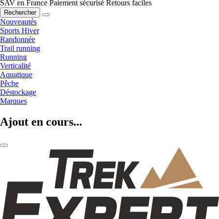
SAV en France
Paiement sécurisé
Retours faciles
Rechercher
Nouveautés
Sports Hiver
Randonnée
Trail running
Running
Verticalité
Aquatique
Pêche
Déstockage
Marques
Ajout en cours...