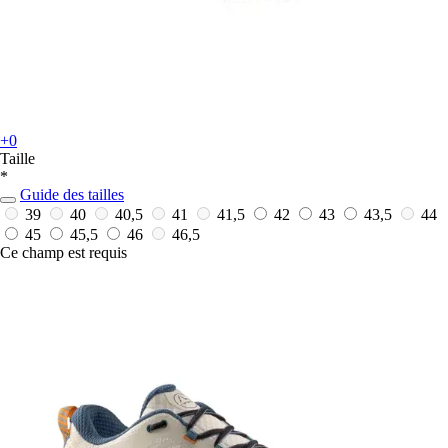
+0
Taille
*
Guide des tailles
39
40
40,5
41
41,5
42
43
43,5
44
45
45,5
46
46,5
Ce champ est requis