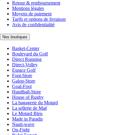
Retour & remboursement
Mentions légales
Moyens de paiement
Tarifs et options de livraison
Avis de confidentialité
Nos boutiques
Basket-Center
Boulevard du Golf
Direct Running
Direct-Volley
Espace Golf
Foot-Store
Galop-Store
Goal-Foot
Handball-Store
House of Rugby
La bagagerie du Motard
La sellerie de Maé
Le Motard Bleu
Made in Paradis
Nauti-wave
On-Fight