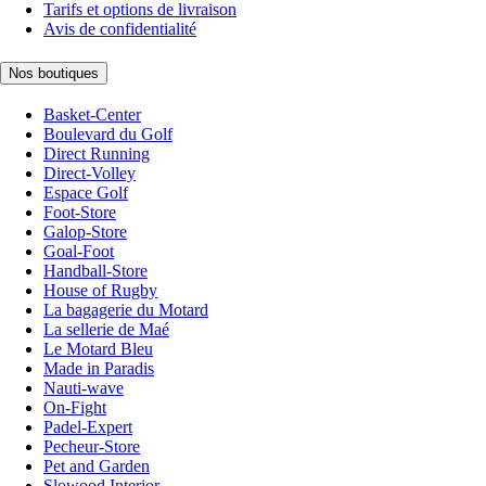
Tarifs et options de livraison
Avis de confidentialité
Nos boutiques
Basket-Center
Boulevard du Golf
Direct Running
Direct-Volley
Espace Golf
Foot-Store
Galop-Store
Goal-Foot
Handball-Store
House of Rugby
La bagagerie du Motard
La sellerie de Maé
Le Motard Bleu
Made in Paradis
Nauti-wave
On-Fight
Padel-Expert
Pecheur-Store
Pet and Garden
Slowood Interior