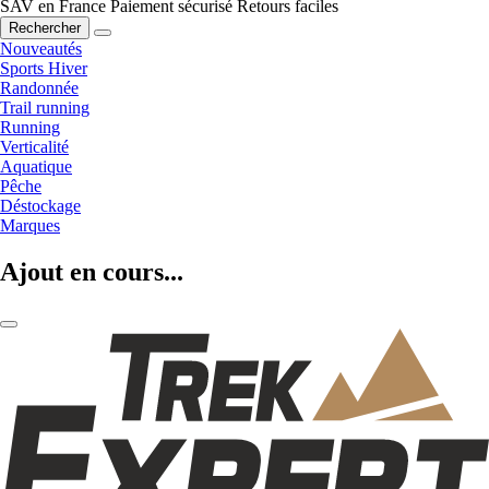
SAV en France
Paiement sécurisé
Retours faciles
Rechercher
Nouveautés
Sports Hiver
Randonnée
Trail running
Running
Verticalité
Aquatique
Pêche
Déstockage
Marques
Ajout en cours...