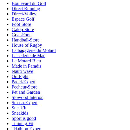
Boulevard du Golf
Direct Running
Direct-Volley
Espace Golf
Foot-Store
Galop-Store
Goal-Foot
Handball-Store
House of Rugby
La bagagerie du Motard
La sellerie de Maé
Le Motard Bleu
Made in Paradis
Nauti-wave
On-Fight
Padel-Expert
Pecheur-Store
Pet and Garden
Slowood Interior
Smash-Expert
Sneak'In
Sneakids
Sport is good
Training-Fit
Triathlon Expert