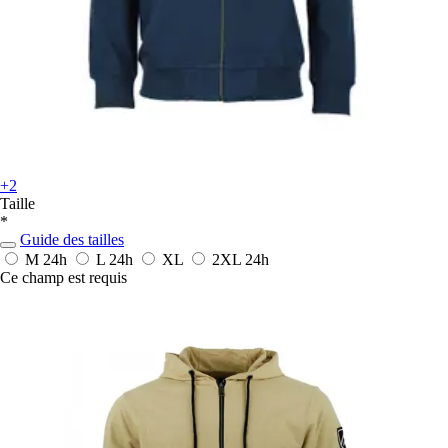
+2
Taille
*
Guide des tailles
M
24h
L
24h
XL
2XL
24h
Ce champ est requis