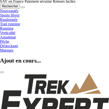
SAV en France
Paiement sécurisé
Retours faciles
Rechercher
Nouveautés
Sports Hiver
Randonnée
Trail running
Running
Verticalité
Aquatique
Pêche
Déstockage
Marques
Ajout en cours...