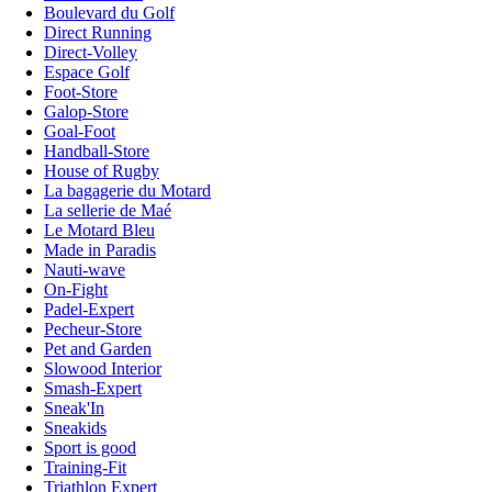
Boulevard du Golf
Direct Running
Direct-Volley
Espace Golf
Foot-Store
Galop-Store
Goal-Foot
Handball-Store
House of Rugby
La bagagerie du Motard
La sellerie de Maé
Le Motard Bleu
Made in Paradis
Nauti-wave
On-Fight
Padel-Expert
Pecheur-Store
Pet and Garden
Slowood Interior
Smash-Expert
Sneak'In
Sneakids
Sport is good
Training-Fit
Triathlon Expert