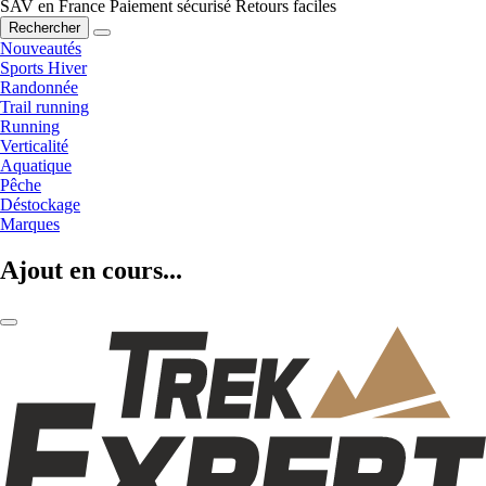
SAV en France
Paiement sécurisé
Retours faciles
Rechercher
Nouveautés
Sports Hiver
Randonnée
Trail running
Running
Verticalité
Aquatique
Pêche
Déstockage
Marques
Ajout en cours...