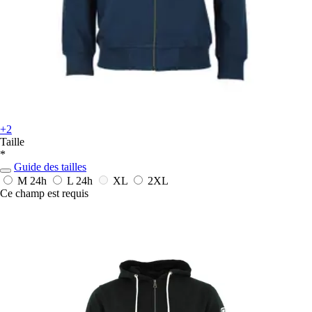
+2
Taille
*
Guide des tailles
M
24h
L
24h
XL
2XL
Ce champ est requis