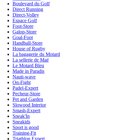
Boulevard du Golf
Direct Running
Direct-Volley
Espace Golf
Foot-Store
Galop-Store
Goal-Foot
Handball-Store
House of Rugby
La bagagerie du Motard
La sellerie de Maé
Le Motard Bleu
Made in Paradis
Nauti-wave
On-Fight
Padel-Expert
Pecheur-Store
Pet and Garden
Slowood Interior
Smash-Expert
Sneak'In
Sneakids
Sport is good
Training-Fit
Triathlon Expert