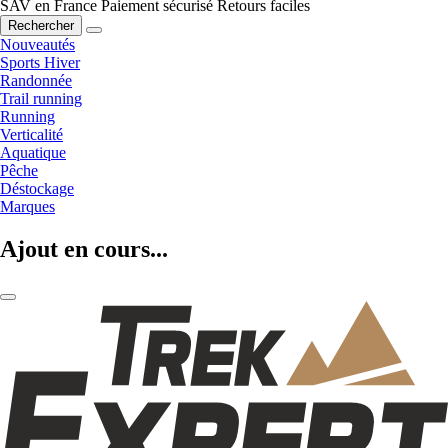
SAV en France
Paiement sécurisé
Retours faciles
Rechercher
Nouveautés
Sports Hiver
Randonnée
Trail running
Running
Verticalité
Aquatique
Pêche
Déstockage
Marques
Ajout en cours...