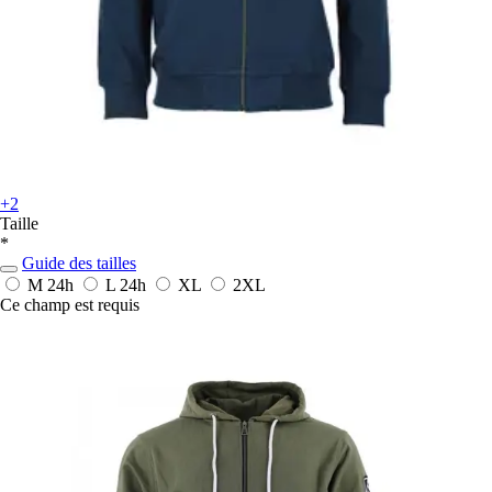
+2
Taille
*
Guide des tailles
M
24h
L
24h
XL
2XL
Ce champ est requis