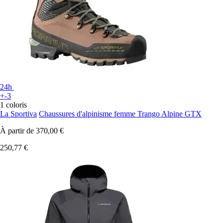
24h
+-3
1 coloris
La Sportiva
Chaussures d'alpinisme femme Trango Alpine GTX
À partir de
370,00 €
250,77 €