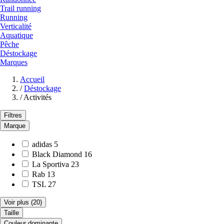
Trail running
Running
Verticalité
Aquatique
Pêche
Déstockage
Marques
Accueil
/
Déstockage
/
Activités
Filtres
Marque
adidas
5
Black Diamond
16
La Sportiva
23
Rab
13
TSL
27
Voir plus
(20)
Taille
Couleur dominante