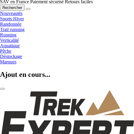
SAV en France
Paiement sécurisé
Retours faciles
Rechercher
Nouveautés
Sports Hiver
Randonnée
Trail running
Running
Verticalité
Aquatique
Pêche
Déstockage
Marques
Ajout en cours...