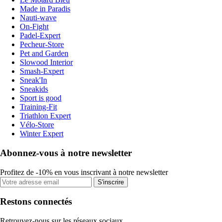
Made in Paradis
Nauti-wave
On-Fight
Padel-Expert
Pecheur-Store
Pet and Garden
Slowood Interior
Smash-Expert
Sneak'In
Sneakids
Sport is good
Training-Fit
Triathlon Expert
Vélo-Store
Winter Expert
Abonnez-vous à notre newsletter
Profitez de -10% en vous inscrivant à notre newsletter
S'inscrire
Restons connectés
Retrouvez-nous sur les réseaux sociaux