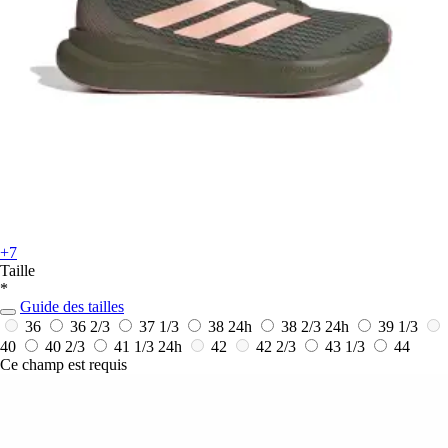
+7
Taille
*
Guide des tailles
36
36 2/3
37 1/3
38
24h
38 2/3
24h
39 1/3
40
40 2/3
41 1/3
24h
42
42 2/3
43 1/3
44
Ce champ est requis