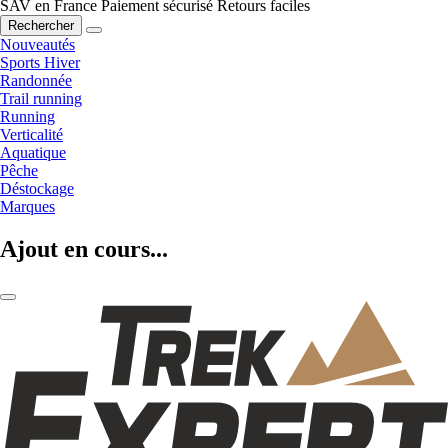
SAV en France
Paiement sécurisé
Retours faciles
Rechercher
Nouveautés
Sports Hiver
Randonnée
Trail running
Running
Verticalité
Aquatique
Pêche
Déstockage
Marques
Ajout en cours...