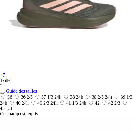
+7
Taille
*
Guide des tailles
36
36 2/3
37 1/3
24h
38
24h
38 2/3
24h
39 1/3
24h
40
24h
40 2/3
24h
41 1/3
24h
42
42 2/3
43 1/3
Ce champ est requis