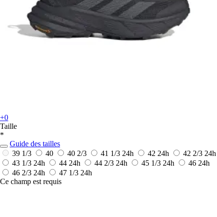
+0
Taille
*
Guide des tailles
39 1/3
40
40 2/3
41 1/3
24h
42
24h
42 2/3
24h
43 1/3
24h
44
24h
44 2/3
24h
45 1/3
24h
46
24h
46 2/3
24h
47 1/3
24h
Ce champ est requis