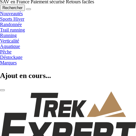
SAV en France
Paiement sécurisé
Retours faciles
Rechercher
Nouveautés
Sports Hiver
Randonnée
Trail running
Running
Verticalité
Aquatique
Pêche
Déstockage
Marques
Ajout en cours...