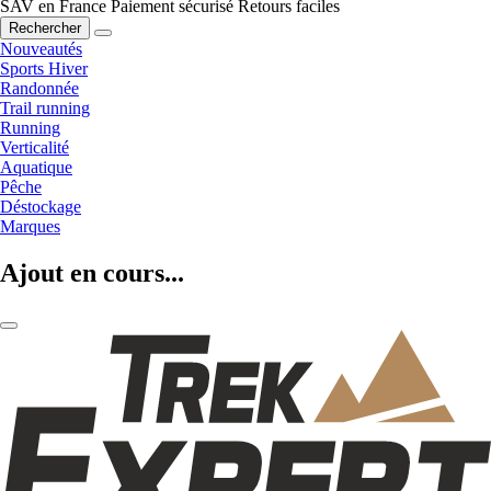
SAV en France
Paiement sécurisé
Retours faciles
Rechercher
Nouveautés
Sports Hiver
Randonnée
Trail running
Running
Verticalité
Aquatique
Pêche
Déstockage
Marques
Ajout en cours...