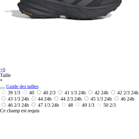
+0
Taille
*
Guide des tailles
39 1/3
40
40 2/3
41 1/3
24h
42
24h
42 2/3
24h
43 1/3
24h
44
24h
44 2/3
24h
45 1/3
24h
46
24h
46 2/3
24h
47 1/3
24h
48
49 1/3
50 2/3
Ce champ est requis