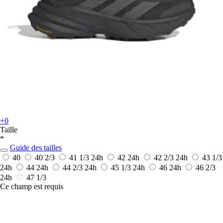
+0
Taille
*
Guide des tailles
40
40 2/3
41 1/3
24h
42
24h
42 2/3
24h
43 1/3
24h
44
24h
44 2/3
24h
45 1/3
24h
46
24h
46 2/3
24h
47 1/3
Ce champ est requis