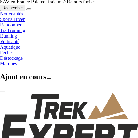
SAV en France
Paiement sécurisé
Retours faciles
Rechercher
Nouveautés
Sports Hiver
Randonnée
Trail running
Running
Verticalité
Aquatique
Pêche
Déstockage
Marques
Ajout en cours...