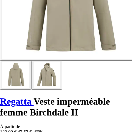
Regatta
Veste imperméable
femme Birchdale II
À partir de
120,00 €
47,57 €
-60%