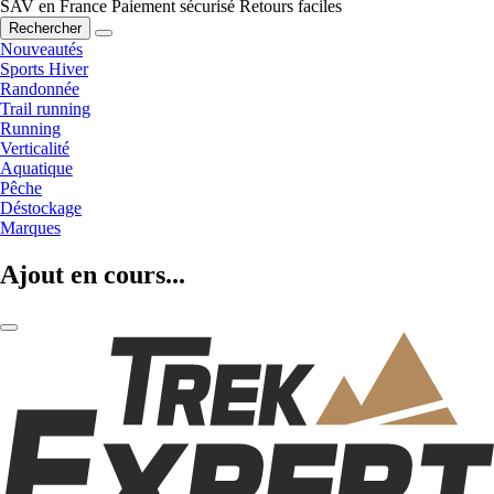
SAV en France
Paiement sécurisé
Retours faciles
Rechercher
Nouveautés
Sports Hiver
Randonnée
Trail running
Running
Verticalité
Aquatique
Pêche
Déstockage
Marques
Ajout en cours...