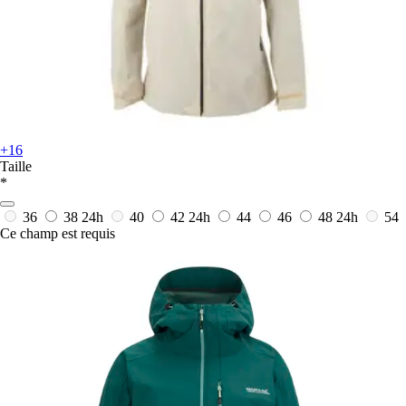
+16
Taille
*
36
38
24h
40
42
24h
44
46
48
24h
54
Ce champ est requis