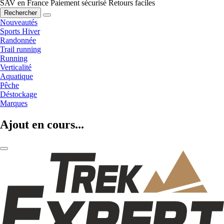
SAV en France
Paiement sécurisé
Retours faciles
Rechercher
Nouveautés
Sports Hiver
Randonnée
Trail running
Running
Verticalité
Aquatique
Pêche
Déstockage
Marques
Ajout en cours...