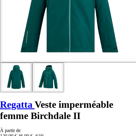
Regatta
Veste imperméable
femme Birchdale II
À partir de
120,00 €
46,90 €
-61%