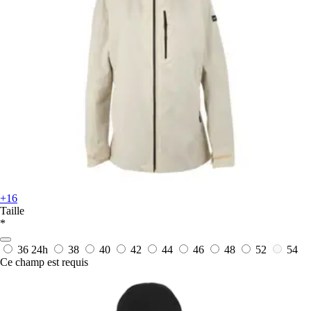
+16
Taille
*
36
24h
38
40
42
44
46
48
52
54
Ce champ est requis