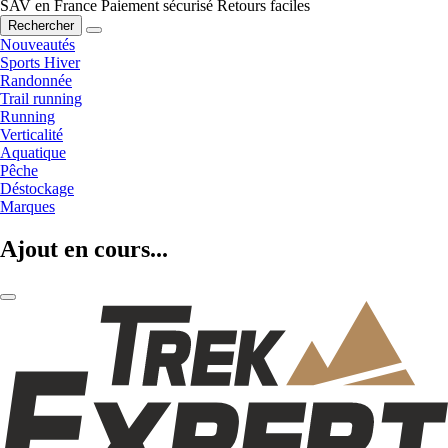
SAV en France
Paiement sécurisé
Retours faciles
Rechercher
Nouveautés
Sports Hiver
Randonnée
Trail running
Running
Verticalité
Aquatique
Pêche
Déstockage
Marques
Ajout en cours...