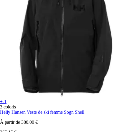
+-1
3 coloris
Helly Hansen
Veste de ski femme Sogn Shell
À partir de
380,00 €