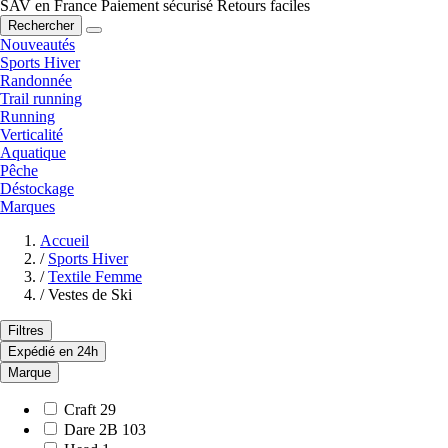
SAV en France
Paiement sécurisé
Retours faciles
Rechercher
Nouveautés
Sports Hiver
Randonnée
Trail running
Running
Verticalité
Aquatique
Pêche
Déstockage
Marques
Accueil
/
Sports Hiver
/
Textile Femme
/
Vestes de Ski
Filtres
Expédié en 24h
Marque
Craft
29
Dare 2B
103