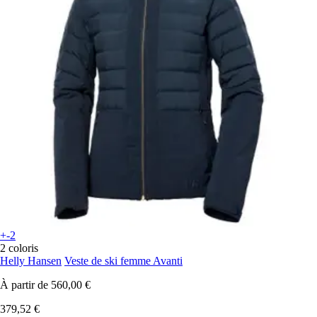
+-2
2 coloris
Helly Hansen
Veste de ski femme Avanti
À partir de
560,00 €
379,52 €