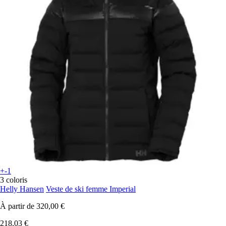
+-1
3 coloris
Helly Hansen
Veste de ski femme Imperial
À partir de
320,00 €
218,03 €