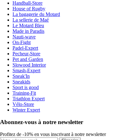
Handball-Store
House of Rugby
La bagagerie du Motard
La sellerie de Maé
Le Motard Bleu
Made in Paradis
Nauti-wave
On-Fight
Padel-Expert
Pecheur-Store
Pet and Garden
Slowood Interior
Smash-Expert
Sneak'In
Sneakids
Sport is good
Training-Fit
Triathlon Expert
Vélo-Store
Winter Expert
Abonnez-vous à notre newsletter
Profitez de -10% en vous inscrivant à notre newsletter