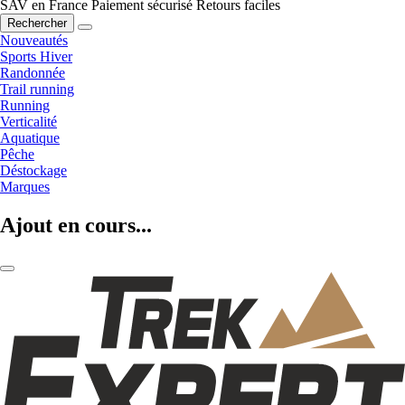
SAV en France
Paiement sécurisé
Retours faciles
Rechercher
Nouveautés
Sports Hiver
Randonnée
Trail running
Running
Verticalité
Aquatique
Pêche
Déstockage
Marques
Ajout en cours...