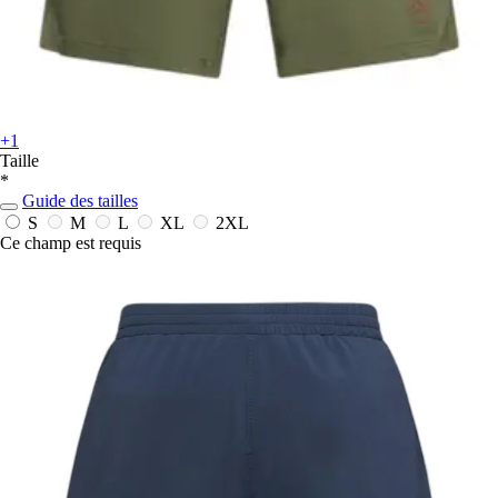
+1
Taille
*
Guide des tailles
S
M
L
XL
2XL
Ce champ est requis