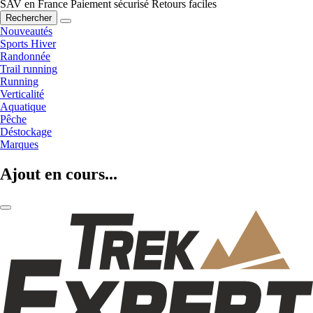
SAV en France
Paiement sécurisé
Retours faciles
Rechercher
Nouveautés
Sports Hiver
Randonnée
Trail running
Running
Verticalité
Aquatique
Pêche
Déstockage
Marques
Ajout en cours...