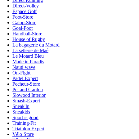
Direct Running
Direct-Volley
Espace Golf
Foot-Store
Galop-Store
Goal-Foot
Handball-Store
House of Rugby
La bagagerie du Motard
La sellerie de Maé
Le Motard Bleu
Made in Paradis
Nauti-wave
On-Fight
Padel-Expert
Pecheur-Store
Pet and Garden
Slowood Interior
Smash-Expert
Sneak'In
Sneakids
Sport is good
Training-Fit
Triathlon Expert
Vélo-Store