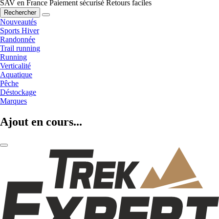
SAV en France
Paiement sécurisé
Retours faciles
Rechercher
Nouveautés
Sports Hiver
Randonnée
Trail running
Running
Verticalité
Aquatique
Pêche
Déstockage
Marques
Ajout en cours...