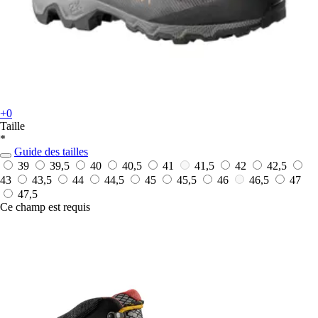
+0
Taille
*
Guide des tailles
39
39,5
40
40,5
41
41,5
42
42,5
43
43,5
44
44,5
45
45,5
46
46,5
47
47,5
Ce champ est requis