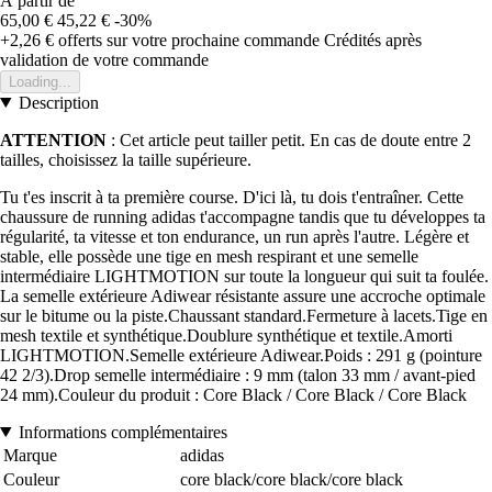
À partir de
65,00 €
45,22 €
-30%
+2,26 €
offerts sur votre prochaine commande
Crédités après
validation de votre commande
Loading...
Description
ATTENTION
: Cet article peut tailler petit. En cas de doute entre 2
tailles, choisissez la taille supérieure.
Tu t'es inscrit à ta première course. D'ici là, tu dois t'entraîner. Cette
chaussure de running adidas t'accompagne tandis que tu développes ta
régularité, ta vitesse et ton endurance, un run après l'autre. Légère et
stable, elle possède une tige en mesh respirant et une semelle
intermédiaire LIGHTMOTION sur toute la longueur qui suit ta foulée.
La semelle extérieure Adiwear résistante assure une accroche optimale
sur le bitume ou la piste.Chaussant standard.Fermeture à lacets.Tige en
mesh textile et synthétique.Doublure synthétique et textile.Amorti
LIGHTMOTION.Semelle extérieure Adiwear.Poids : 291 g (pointure
42 2/3).Drop semelle intermédiaire : 9 mm (talon 33 mm / avant-pied
24 mm).Couleur du produit : Core Black / Core Black / Core Black
Informations complémentaires
Marque
adidas
Couleur
core black/core black/core black