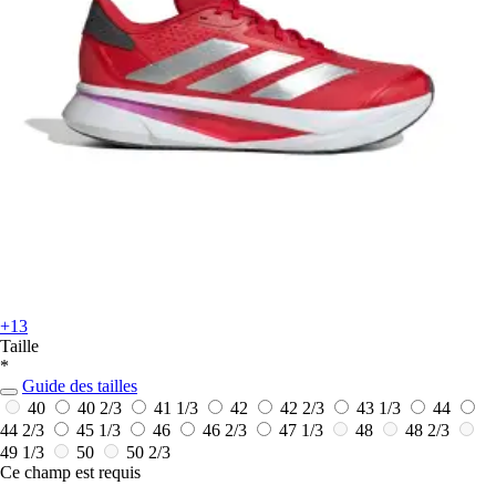
+13
Taille
*
Guide des tailles
40
40 2/3
41 1/3
42
42 2/3
43 1/3
44
44 2/3
45 1/3
46
46 2/3
47 1/3
48
48 2/3
49 1/3
50
50 2/3
Ce champ est requis