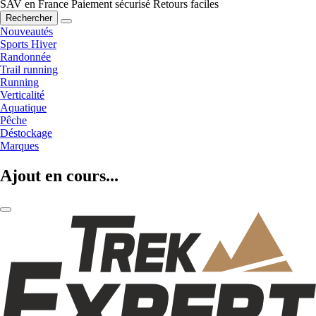
SAV en France
Paiement sécurisé
Retours faciles
Rechercher
Nouveautés
Sports Hiver
Randonnée
Trail running
Running
Verticalité
Aquatique
Pêche
Déstockage
Marques
Ajout en cours...