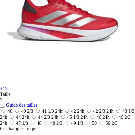
+13
Taille
*
Guide des tailles
40
40 2/3
41 1/3
24h
42
24h
42 2/3
24h
43 1/3
24h
44
24h
44 2/3
24h
45 1/3
24h
46
24h
46 2/3
24h
47 1/3
48
48 2/3
49 1/3
50
50 2/3
Ce champ est requis