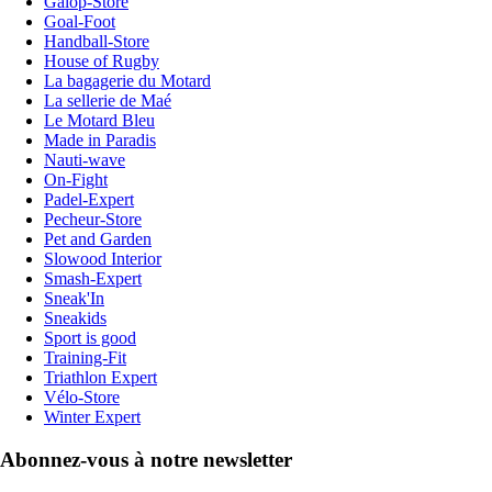
Galop-Store
Goal-Foot
Handball-Store
House of Rugby
La bagagerie du Motard
La sellerie de Maé
Le Motard Bleu
Made in Paradis
Nauti-wave
On-Fight
Padel-Expert
Pecheur-Store
Pet and Garden
Slowood Interior
Smash-Expert
Sneak'In
Sneakids
Sport is good
Training-Fit
Triathlon Expert
Vélo-Store
Winter Expert
Abonnez-vous à notre newsletter