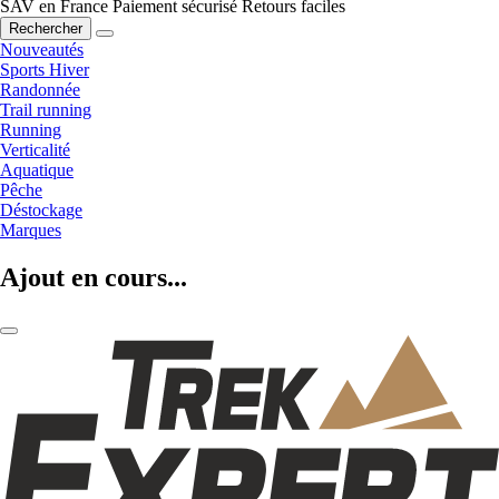
SAV en France
Paiement sécurisé
Retours faciles
Rechercher
Nouveautés
Sports Hiver
Randonnée
Trail running
Running
Verticalité
Aquatique
Pêche
Déstockage
Marques
Ajout en cours...