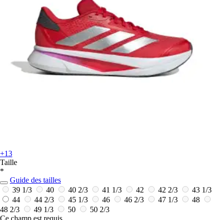
+13
Taille
*
Guide des tailles
39 1/3
40
40 2/3
41 1/3
42
42 2/3
43 1/3
44
44 2/3
45 1/3
46
46 2/3
47 1/3
48
48 2/3
49 1/3
50
50 2/3
Ce champ est requis