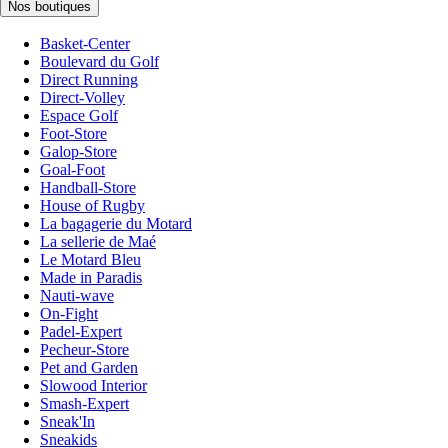
Nos boutiques
Basket-Center
Boulevard du Golf
Direct Running
Direct-Volley
Espace Golf
Foot-Store
Galop-Store
Goal-Foot
Handball-Store
House of Rugby
La bagagerie du Motard
La sellerie de Maé
Le Motard Bleu
Made in Paradis
Nauti-wave
On-Fight
Padel-Expert
Pecheur-Store
Pet and Garden
Slowood Interior
Smash-Expert
Sneak'In
Sneakids