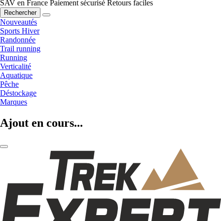
SAV en France
Paiement sécurisé
Retours faciles
Rechercher
Nouveautés
Sports Hiver
Randonnée
Trail running
Running
Verticalité
Aquatique
Pêche
Déstockage
Marques
Ajout en cours...