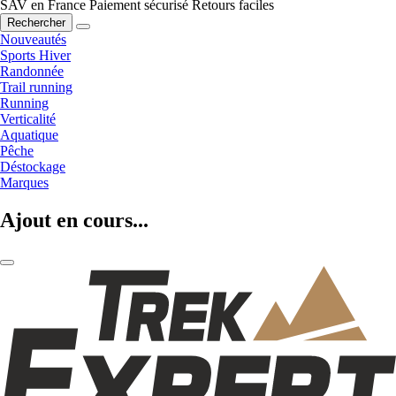
SAV en France
Paiement sécurisé
Retours faciles
Rechercher
Nouveautés
Sports Hiver
Randonnée
Trail running
Running
Verticalité
Aquatique
Pêche
Déstockage
Marques
Ajout en cours...