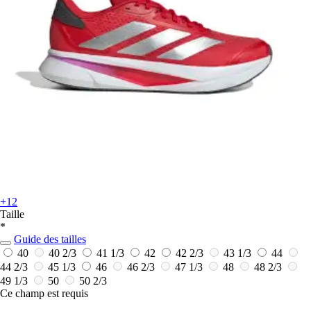
+12
Taille
*
Guide des tailles
40
40 2/3
41 1/3
42
42 2/3
43 1/3
44
44 2/3
45 1/3
46
46 2/3
47 1/3
48
48 2/3
49 1/3
50
50 2/3
Ce champ est requis