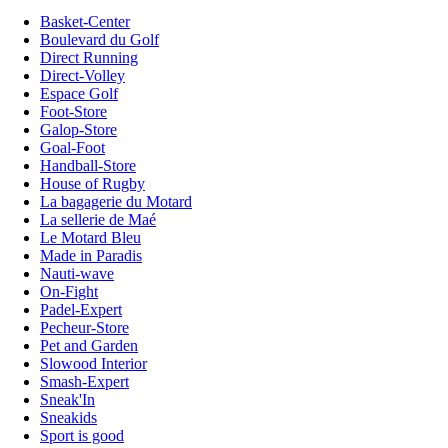
Basket-Center
Boulevard du Golf
Direct Running
Direct-Volley
Espace Golf
Foot-Store
Galop-Store
Goal-Foot
Handball-Store
House of Rugby
La bagagerie du Motard
La sellerie de Maé
Le Motard Bleu
Made in Paradis
Nauti-wave
On-Fight
Padel-Expert
Pecheur-Store
Pet and Garden
Slowood Interior
Smash-Expert
Sneak'In
Sneakids
Sport is good